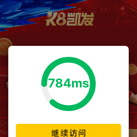
784ms